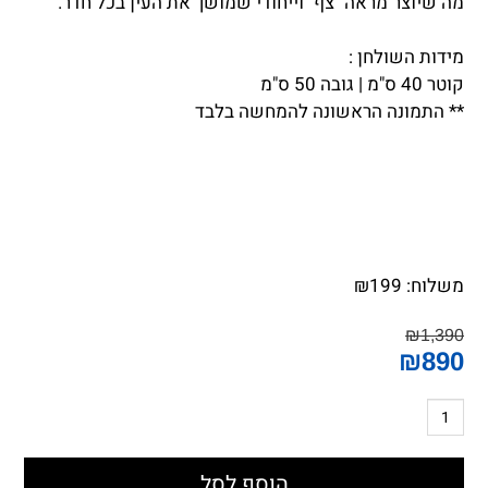
מה שיוצר מראה "צף" וייחודי שמושך את העין בכל חדר.
מידות השולחן :
קוטר 40 ס"מ | גובה 50 ס"מ
** התמונה הראשונה להמחשה בלבד
משלוח:
199
₪
₪
1,390
₪
890
הוסף לסל