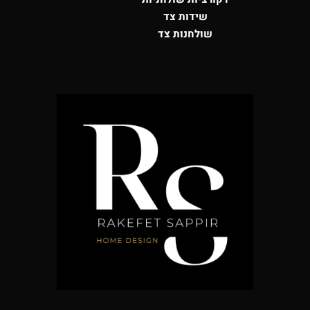
שידות צד
שולחנות צד