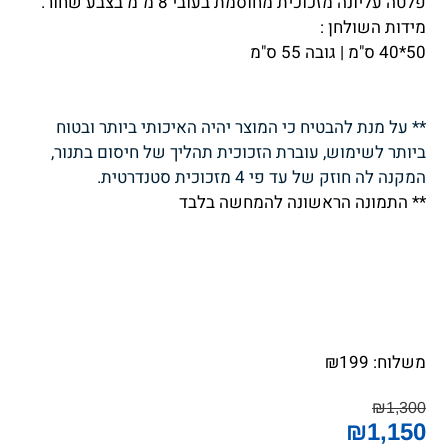
פלטה עליונה מזכוכית מחוסמת בעובי 8 מ"מ בצבע שחור.
מידות השולחן :
50*40 ס"מ | גובה 55 ס"מ
** על מנת להבטיח כי המוצר יהיה האיכותי ביותר ובטוח
ביותר לשימוש, עוברת הזכוכית תהליך של חיסום בתנור,
המקנה לה חוזק של עד פי 4 מזכוכית סטנדרטית.
** התמונה הראשונה להמחשה בלבד
משלוח:
199
₪
₪
1,300
₪
1,150