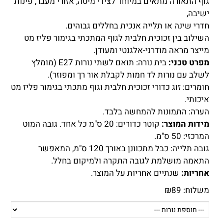
גוף התאורה מתאים במיוחד לצידי מיטה, אזורי מעבר, פינות
ישיבה,
חדרי שינה או תלייה אנכית בחללים גבוהים.
השילוב בין זכוכית חלבית לגוף המתכתי בגימור פליז מט
מייצר מראה מודרני-אלגנטי ומעודן.
מפרט טכני:
בית נורה: תואם לשתי נורות E27 (מומלץ
לשלב עם נורות לד חמות לקבלת אור רך ומפוזר).
חומרים: זוג כדורי זכוכית חלבית וגוף מתכתי בגימור פליז מט
איכותי.
הערה: התמונות להמחשה בלבד.
מידות המוצר:
קוטר כדורים: 20 ס"מ כל אחד. גובה המוט
המרכזי: 50 ס"מ.
גובה תלייה: כבל מתכוונן באורך 120 ס"מ, המאפשר
התאמה מושלמת לגובה התקרה ולמיקום בחלל.
אחריות:
שנתיים אחריות על המוצר.
משלוח:
89
₪