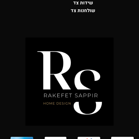
שידות צד
שולחנות צד