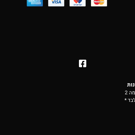
נות
בד *