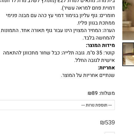
בית נורה: מתאים לנורת E27 (מומלץ לשלב נורת לד חמה
דמוית פחם למראה עשיר).
חומרים: גוף עליון בגימור דמוי עץ כהה עם מבנה פנימי
ממתכת בגוון פליז.
הערה: המחיר המצוין הינו עבור גוף תאורה אחד. התמונות
להמחשה בלבד.
מידות המוצר:
קוטר: 35 ס"מ. גובה תלייה: כבל שחור מתכוונן להתאמה
אישית לגובה החלל.
אחריות:
שנתיים אחריות על המוצר.
משלוח:
89
₪
₪
539