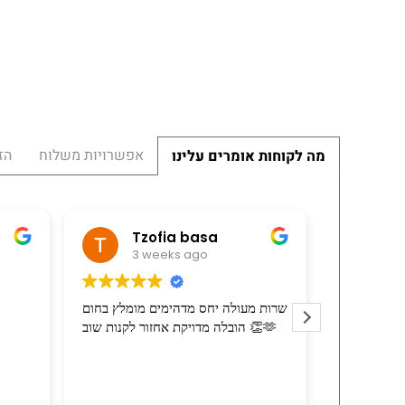
אפשרויות משלוח
הז
מה לקוחות אומרים עלינו
ומי
Tzofia basa
3 weeks ago
3 
יל הרכיב את
שרות מעולה יחס מדהימים מומלץ בחום
ריזה בהרבה
הובלה מדויקת אחזור לקנות שוב 👏🫶