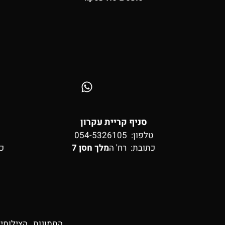
סניף קריית עקרון
טלפון: 054-5326105
כתובת:
רח' ה
מלך חסן 7
כ
התמונות , הצילומי