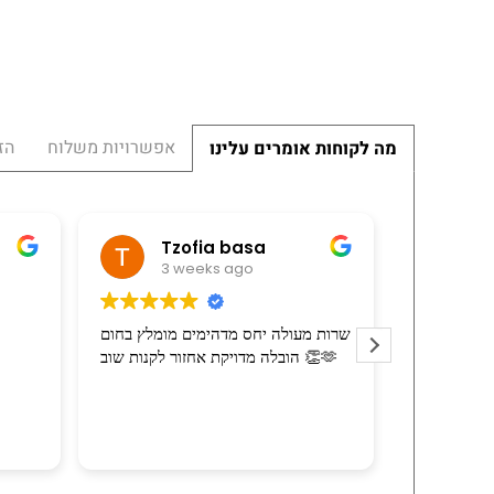
אפשרויות משלוח
הז
מה לקוחות אומרים עלינו
ה יהלומי
Tzofia basa
3 weeks ago
3 weeks
 המוביל הרכיב את
שרות מעולה יחס מדהימים מומלץ בחום
רי האריזה בהרבה
הובלה מדויקת אחזור לקנות שוב 👏🫶
רצון טוב וסבלנות.