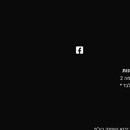
נות
בד *
יבוא ושיווק בע"מ