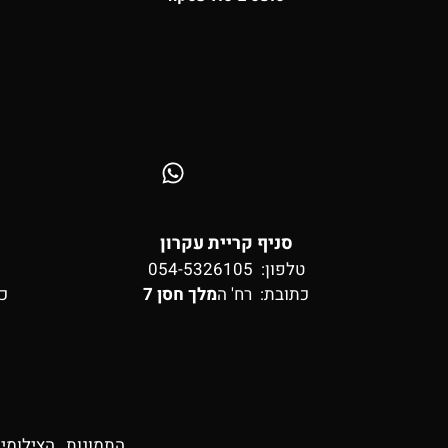
סניף קריית עקרון
טלפון: 054-5326105
כתובת:
רח' ה
מלך חסן 7
כ
התמונות , הצילומי