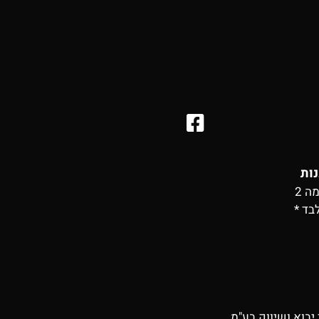
נות
בד *
יבוא ושיווק בע"מ