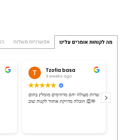
אפשרויות משלוח
הז
מה לקוחות אומרים עלינו
מי
Tzofia basa
3 weeks ago
3 
ל הרכיב את
שרות מעולה יחס מדהימים מומלץ בחום
ריזה בהרבה
הובלה מדויקת אחזור לקנות שוב 👏🫶