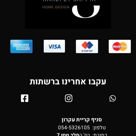
עקבו אחרינו ברשתות
סניף קריית עקרון
טלפון: 054-5326105
כתובת:
רח' ה
מלך חסן 7