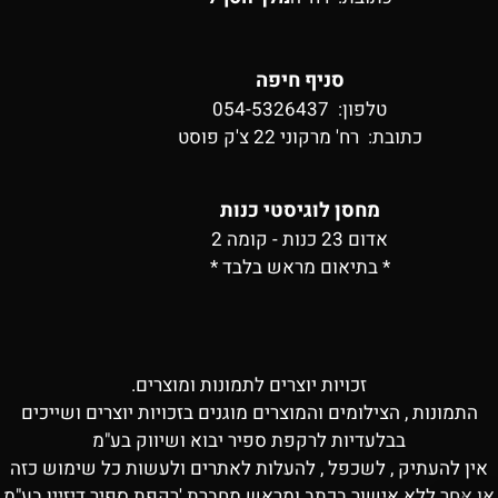
סניף חיפה
טלפון: 054-5326437
כתובת:
רח' מרקוני 22 צ'ק פוסט
מחסן לוגיסטי כנות
אדום 23 כנות - קומה 2
* בתיאום מראש בלבד *
זכויות יוצרים לתמונות ומוצרים.
התמונות , הצילומים והמוצרים מוגנים בזכויות יוצרים ושייכים
בבלעדיות לרקפת ספיר יבוא ושיווק בע"מ
אין להעתיק , לשכפל , להעלות לאתרים ולעשות כל שימוש כזה
או אחר ללא אישור בכתב ומראש מחברת 'רקפת ספיר דיזיין בע"מ
✕