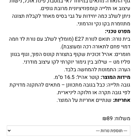
גוף התאורה מתאים במיוחד לאי במטבח, פינת אוכל, נישות
עיצוב או תלייה קומפוזיציונית מרובת גופים.
ניתן לשלב כמה יחידות על גבי בסיס מאחד לקבלת תצוגה
מתוזמרת בקו נקי והרמוני.
מפרט טכני:
בית נורה: תואם לנורת E27 (מומלץ לשלב עם נורת לד חמה
דמוי פחם לתאורה רכה ומעוצבת).
חומרים: אהיל זכוכית שקוף בתצורת קונוס הפוך, וגוף בגוון
פליז מט – שילוב בין גימור יוקרתי לקו עיצוב מודרני.
הערה: התמונות להמחשה בלבד.
מידות המוצר:
קוטר אהיל: 16.5 ס"מ.
גובה תלייה: כבל בגובה מתכוונן – מתאים להתקנה מדויקת
לפי גובה תקרה או חלוקה ליניארית.
אחריות:
שנתיים אחריות על המוצר.
משלוח:
89
₪