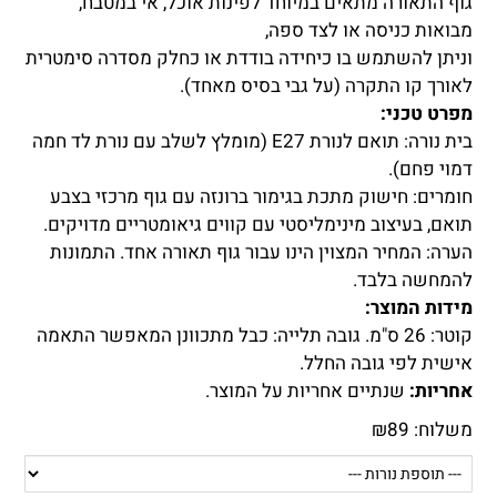
גוף התאורה מתאים במיוחד לפינות אוכל, אי במטבח,
מבואות כניסה או לצד ספה,
וניתן להשתמש בו כיחידה בודדת או כחלק מסדרה סימטרית
לאורך קו התקרה (על גבי בסיס מאחד).
מפרט טכני:
בית נורה: תואם לנורת E27 (מומלץ לשלב עם נורת לד חמה
דמוי פחם).
חומרים: חישוק מתכת בגימור ברונזה עם גוף מרכזי בצבע
תואם, בעיצוב מינימליסטי עם קווים גיאומטריים מדויקים.
הערה: המחיר המצוין הינו עבור גוף תאורה אחד. התמונות
להמחשה בלבד.
מידות המוצר:
קוטר: 26 ס"מ. גובה תלייה: כבל מתכוונן המאפשר התאמה
אישית לפי גובה החלל.
אחריות:
שנתיים אחריות על המוצר.
משלוח:
89
₪