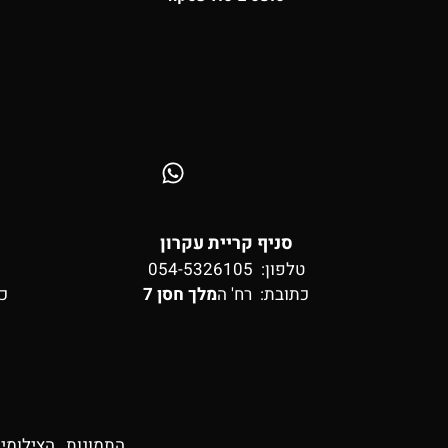
סניף קריית עקרון
טלפון: 054-5326105
כתובת:
רח' ה
מלך חסן 7
כ
התמונות , הצילומי