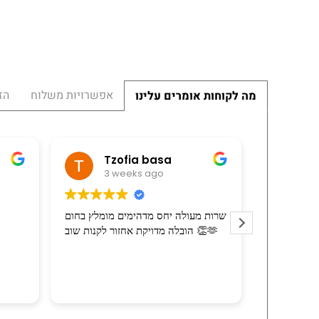
אפשרויות משלוח
הז
מה לקוחות אומרים עלינו
מי
Tzofia basa
3 weeks ago
3 
ל הרכיב את
שרות מעולה יחס מדהימים מומלץ בחום
ריזה בהרבה
הובלה מדויקת אחזור לקנות שוב 👏🫶