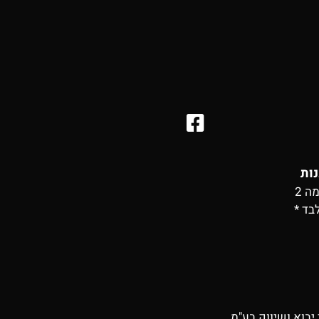
נות
בד *
יבוא ושיווק בע"מ