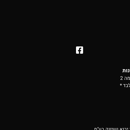
נות
בד *
יבוא ושיווק בע"מ