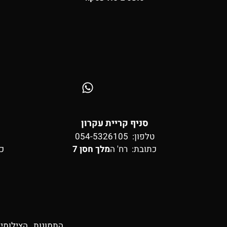
סניף קריית עקרון
טלפון: 054-5326105
כתובת:
רח' ה
מלך חסן 7
כ
התמונות , הצילומי