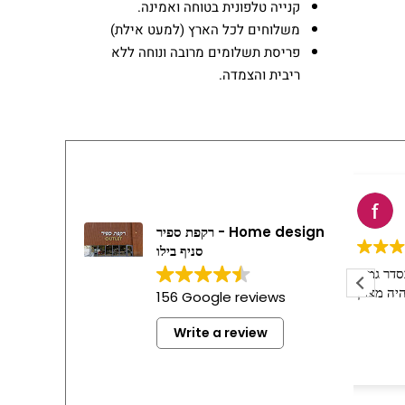
קנייה טלפונית בטוחה ואמינה.
משלוחים לכל הארץ (למעט אילת)
פריסת תשלומים מרובה ונוחה ללא
ריבית והצמדה.
fany gorenshtein
2 weeks ago
רקפת ספיר - Home design
סניף בילו
ולה
השירות היה בסדר גמור
המוביל תמיר היה מצוין
156 Google reviews
Write a review