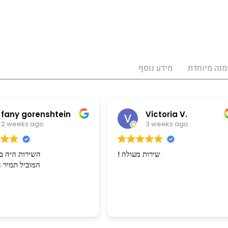
מנה מיוחדת
מידע נוסף
Victoria V.
Tzofia basa
3 weeks ago
3 weeks ago
מעולה יחס מדהימים מומלץ בחום
! שירות מע
נות שוב 👏🫶