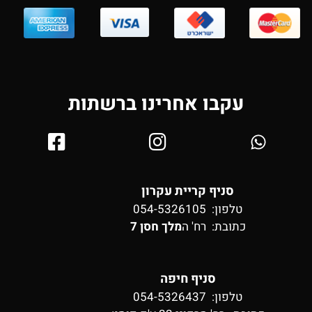
עקבו אחרינו ברשתות
סניף קריית עקרון
טלפון: 054-5326105
כתובת:
רח' ה
מלך חסן 7
סניף חיפה
טלפון: 054-5326437