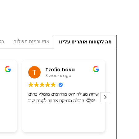
אפשרויות משלוח
הז
מה לקוחות אומרים עלינו
פורה יהלומי
Tzofia basa
3 weeks ago
3 weeks a
ה. המוביל הרכיב את
שרות מעולה יחס מדהימים מומלץ בחום
חומרי האריזה בהרבה
הובלה מדויקת אחזור לקנות שוב 👏🫶
רצון טוב וסבלנות.