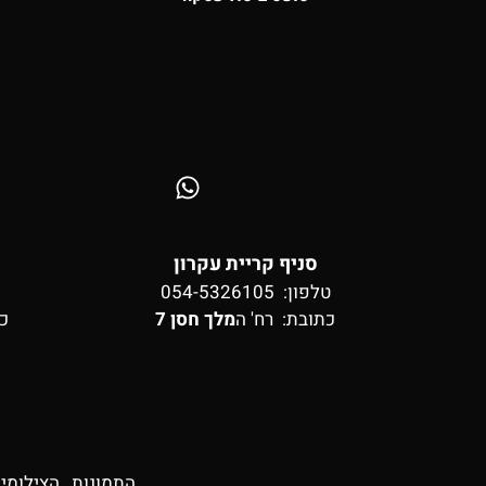
סניף קריית עקרון
טלפון: 054-5326105
כתובת:
רח' ה
מלך חסן 7
כ
התמונות , הצילומי