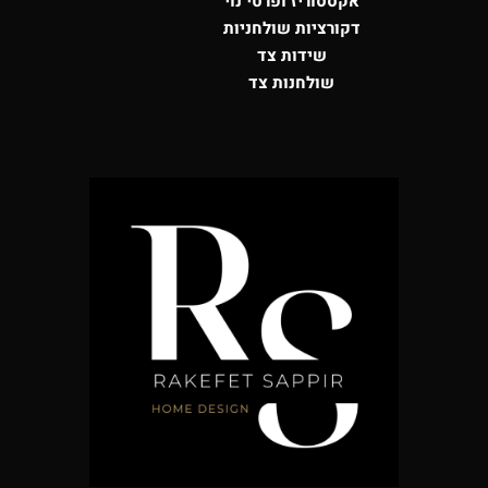
אקססוריז ופרטי נוי
דקורציות שולחניות
שידות צד
שולחנות צד