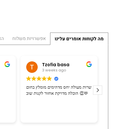
אפשרויות משלוח
הז
מה לקוחות אומרים עלינו
צפורה יהלומי
Tzofia basa
3 weeks ago
3 weeks ago
מעולה. המוביל הרכיב את
שרות מעולה יחס מדהימים מומלץ בחום
 את חומרי האריזה בהרבה
הובלה מדויקת אחזור לקנות שוב 👏🫶
רצון טוב וסבלנות.