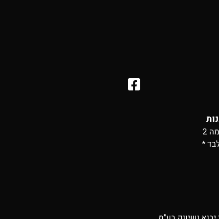
נות
בד *
יבוא ושיווק בע"מ