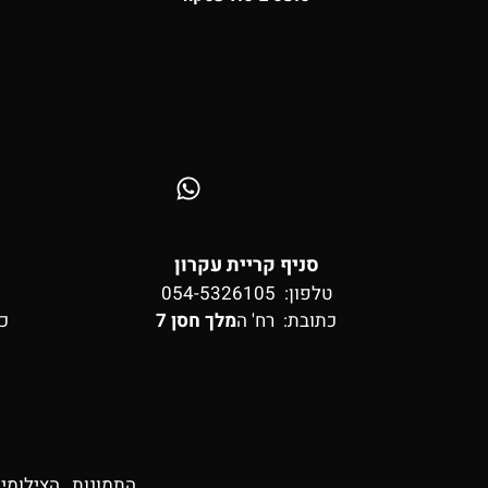
סניף קריית עקרון
טלפון: 054-5326105
כתובת:
רח' ה
מלך חסן 7
כ
התמונות , הצילומי