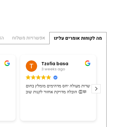
אפשרויות משלוח
הז
מה לקוחות אומרים עלינו
ה יהלומי
Tzofia basa
3 weeks ago
3 weeks
 המוביל הרכיב את
שרות מעולה יחס מדהימים מומלץ בחום
רי האריזה בהרבה
הובלה מדויקת אחזור לקנות שוב 👏🫶
רצון טוב וסבלנות.