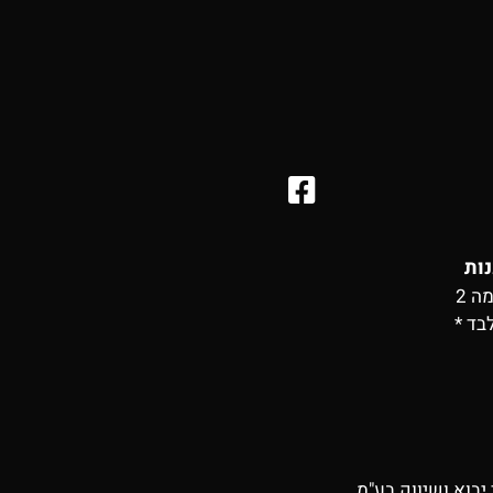
נות
בד *
יבוא ושיווק בע"מ