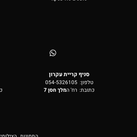
סניף קריית עקרון
טלפון: 054-5326105
כתובת:
רח' ה
מלך חסן 7
כ
התמונות , הצילומי