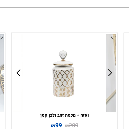
ואזה + מכסה זהב ולבן קטן
99
209
₪
₪