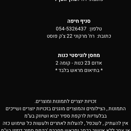
סניף חיפה
טלפון: 054-5326437
כתובת:
רח' מרקוני 22 צ'ק פוסט
מחסן לוגיסטי כנות
אדום 23 כנות - קומה 2
* בתיאום מראש בלבד *
זכויות יוצרים לתמונות ומוצרים.
התמונות , הצילומים והמוצרים מוגנים בזכויות יוצרים ושייכים
בבלעדיות לרקפת ספיר יבוא ושיווק בע"מ
אין להעתיק , לשכפל , להעלות לאתרים ולעשות כל שימוש כזה
או אחר ללא אישור בכתב ומראש מחברת 'רקפת ספיר דיזיין בע"מ
✕