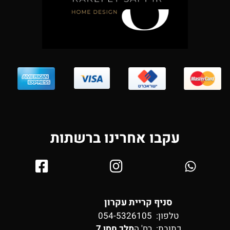
עקבו אחרינו ברשתות
סניף קריית עקרון
טלפון: 054-5326105
כתובת:
רח' ה
מלך חסן 7