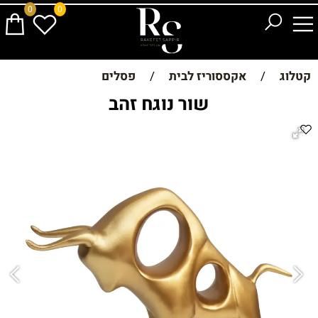
0
0
קטלוג
/
אקססוריז לבית
/
פסלים
שור נוגח זהב