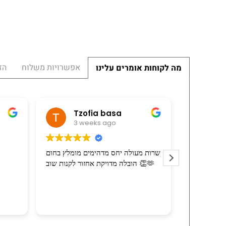
אפשרויות משלוח
הז
מה לקוחות אומרים עלינו
מי
Tzofia basa
3 weeks ago
3 
ל הרכיב את
שרות מעולה יחס מדהימים מומלץ בחום
ריזה בהרבה
הובלה מדויקת אחזור לקנות שוב 👏🫶