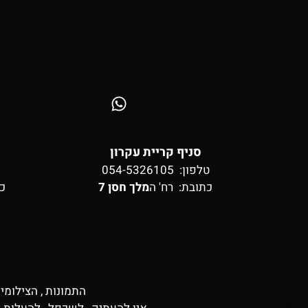
סניף קריית עקרון
טלפון: 054-5326105
כתובת:
רח' ה
מלך חסן 7
כ
התמונות , הצילומי