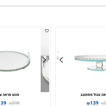
ה עגול מסתובב
מגש מראה עג
139
295
139
₪
₪
₪