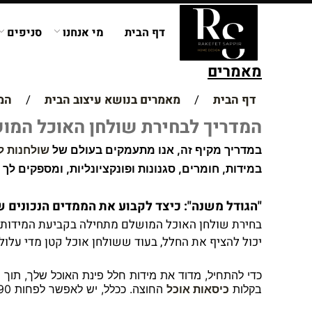
דף הבית
מי אנחנו
סניפים
מאמרים
דף הבית
/
מאמרים בנושא עיצוב הבית
/
המ
המדריך לבחירת שולחן האוכל המו
במדריך מקיף זה, אנו מתעמקים בעולם של
שולחנות ל
במידות, חומרים, סגנונות ופונקציונליות, ומספקים ל
"הגודל משנה": כיצד לקבוע את הממדים הנכונים ש
בחירת שולחן האוכל המושלם מתחילה בקביעת המידות ה
יכול להציף את החלל, בעוד ששולחן אוכל קטן מדי עלו
כדי להתחיל, מדוד את מידות חלל פינת האוכל שלך, תוך
בקלות
כיסאות אוכל
החוצה. ככלל, יש לאפשר לפחות 90 ס"מ בין השולחן לקירות או רהיטים אחרים.