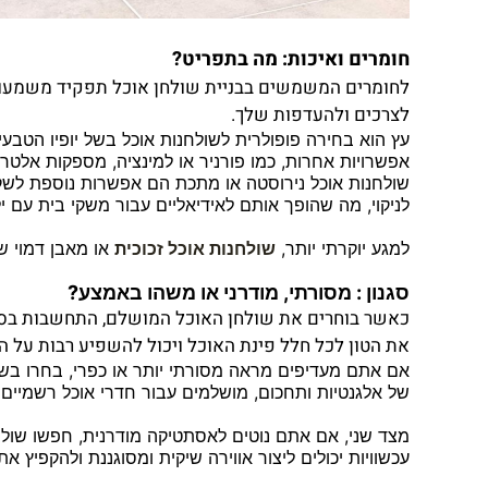
חומרים ואיכות: מה בתפריט?
לחומרים המשמשים בבניית שולחן אוכל תפקיד משמעותי 
לצרכים ולהעדפות שלך.
עץ הוא בחירה פופולרית לשולחנות אוכל בשל יופיו הטבעי ו
אפשרויות אחרות, כמו פורניר או למינציה, מספקות אלטר
שולחנות אוכל נירוסטה או מתכת הם אפשרות נוספת לשקו
לניקוי, מה שהופך אותם לאידיאליים עבור משקי בית עם י
למגע יוקרתי יותר,
שולחנות אוכל זכוכית
או מאבן דמוי שי
סגנון : מסורתי, מודרני או משהו באמצע?
כאשר בוחרים את שולחן האוכל המושלם, התחשבות בסגנו
את הטון לכל חלל פינת האוכל ויכול להשפיע רבות על ה
אם אתם מעדיפים מראה מסורתי יותר או כפרי, בחרו בשול
של אלגנטיות ותחכום, מושלמים עבור חדרי אוכל רשמיים 
מצד שני, אם אתם נוטים לאסתטיקה מודרנית, חפשו שולחנו
עכשוויות יכולים ליצור אווירה שיקית ומסוגננת ולהקפיץ את