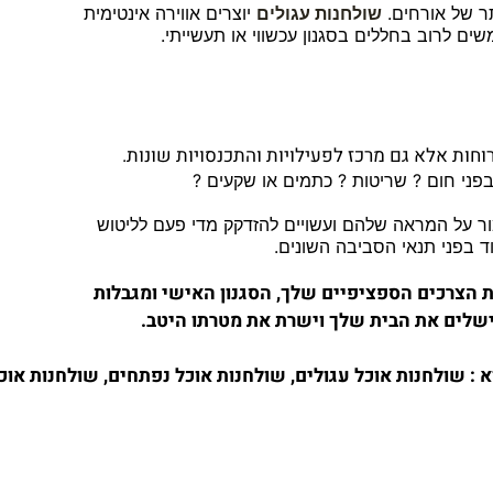
תר של אורחים.
שולחנות עגולים
יוצרים אווירה אינטימית
ם לרוב בחללים בסגנון עכשווי או תעשייתי.
חות אלא גם מרכז לפעילויות והתכנסויות שונות.
פני חום ? שריטות ? כתמים או שקעים ?
שמור על המראה שלהם ועשויים להזדקק מדי פעם לליטוש
ד בפני תנאי הסביבה השונים.
ת הצרכים הספציפיים שלך, הסגנון האישי ומגבלות
ישלים את הבית שלך וישרת את מטרתו היטב.
א
:
שולחנות
אוכל
עגולים
,
שולחנות
אוכל
נפתחים
,
שולחנות
אוכ