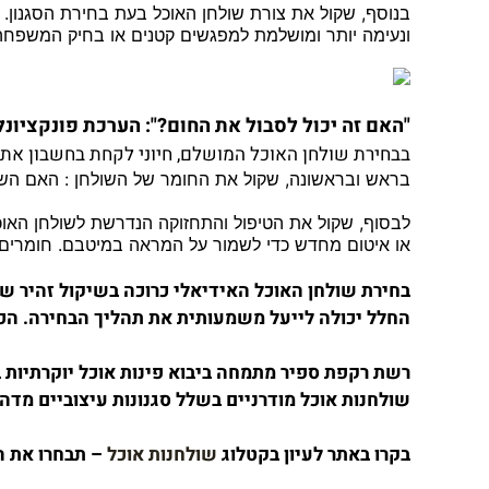
בנוסף, שקול את צורת שולחן האוכל בעת בחירת הסגנון. 
ונעימה יותר ומושלמת למפגשים קטנים או בחיק המשפחה ה
"האם זה יכול לסבול את החום?": הערכת פונקציונל
בבחירת שולחן האוכל המושלם, חיוני לקחת בחשבון את ה
בראש ובראשונה, שקול את החומר של השולחן : האם השולח
לבסוף, שקול את הטיפול והתחזוקה הנדרשת לשולחן האוכל.
או איטום מחדש כדי לשמור על המראה במיטבם. חומרים אחר
בחירת שולחן האוכל האידיאלי כרוכה בשיקול זהיר ש
החלל יכולה לייעל משמעותית את תהליך הבחירה. הכל
רשת
רקפת
ספיר
מתמחה
ביבוא
פינות
אוכל
יוקרתיות
ב
שולחנות אוכל מודרניים
בשלל
סגנונות
עיצוביים
מדהי
בקרו
באתר
לעיון
בקטלוג
שולחנות
אוכל
–
תבחרו
את
ה