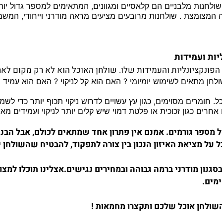
שולחנות מלבניים הם קלאסיים ומגוונים, המתאימים למספר גדול יו
מצומצת . שולחנות מרובעים מציעים מראה מודרני וייחודי, המשמשי
יות ועמידות
פונקציונליות והעמידות שלו. שולחן האוכל הוא לא רק מקום לארו
ן מתאים לשימוש יומיומי ? האם הוא קל לניקוי ? האם הוא עמיד ב
 חומרים מסוימים, כגון עץ עשויים לדרוש ניקוי תכוף יותר כדי ל
ים כגון זכוכית או פלטת דמוי שיש קלים יותר לניקוי ועמידים מאו
ל מספר גורמים. אמנם אין פתרון אחד שמתאים לכולם, אבל הבנ
 על מציאת האיזון הנכון בין צורה לתפקוד, להבטיח שהשולחן 
סגנון
מודרני
ברמה
גבוהה
ובמחירים
נגישים
.
אצלינו
תוכלו
למצו
מים
.
שולחן
אוכל
שלכם
ותקצרו
מחמאות
!