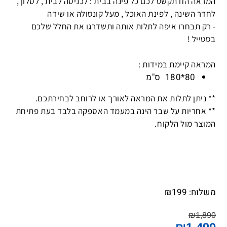
המראה הזו תקשט לכם כל פינה בבית : לכניסה לבית , לסלון ,
לחדר השינה , לפינת האוכל , מעל קונסולה או שידה
- רק תבחרו איפה לתלות אותה ותשדרגו את החלל שלכם
בסטייל !
המראה קיימת במידות :
80*180
ס"מ
**
ניתן לתלות את המראה לאורך או לרוחב לבחירתכם
.
**
אחריות על שבר הינה במעמד האספקה בלבד בעת פתיחת
המוצר מול הלקוח
.
משלוח:
199
₪
₪
1,890