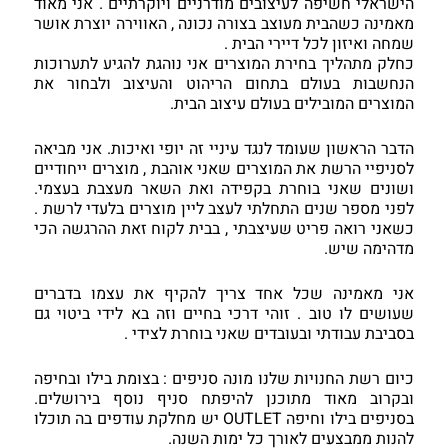
הישראלי חשיפה לעיצובים מודרניים ויוקרתיים . 
אני מאוד 
מאמינה כשהבית מעוצב בצורה נכונה , האווירה יוצרת אושר 
שמחה ואיזון לכל דיירי הבית .
כחלק מתהליך בחירת המוצרים אני נוהגת להגיע לתערוכות 
הנחשבות בעולם בתחום הריהוט והעיצוב ולבחור את 
המוצרים המובילים בעולם עיצוב הבית.
הדבר הראשון שעומד לנגד עיניי זה יופי ואיכות. אני מביאה 
לסניפיי הרשת את המוצרים שאני אוהבת , מוצרים ייחודיים 
ושונים שאני בוחרת בקפידה ואת השאר מעצבת בעצמי. 
לפני מספר שנים התחלתי לעצב ליין מוצרים בלעדי לרשת . 
כשאני רואה פריט שעיצבתי , בבית לקוח זאת ההרגשה הכי 
מדהימה שיש. 
אני מאמינה שכל אחד צריך להקיף את עצמו בדברים 
שעושים לו טוב . זוהי דרכי בחיים וזה בא לידי ביטוי גם 
בסביבת עבודתי ובעובדים שאני בוחרת לצידי .
כיום רשת החנויות שלנו מונה סניפים : בצומת בילו ובחיפה 
ובקרוב מאוד מתוכנן להיפתח סניף נוסף בירושלים. 
בסניפים בילו וחיפה OUTLET יש מחלקת עודפים בה תוכלו 
להנות ממבצעים לאורך כל ימות השנה.